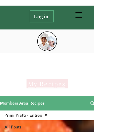
Login
My Recipes
Members Area Recipes
Primi Piatti - Entree
All Posts